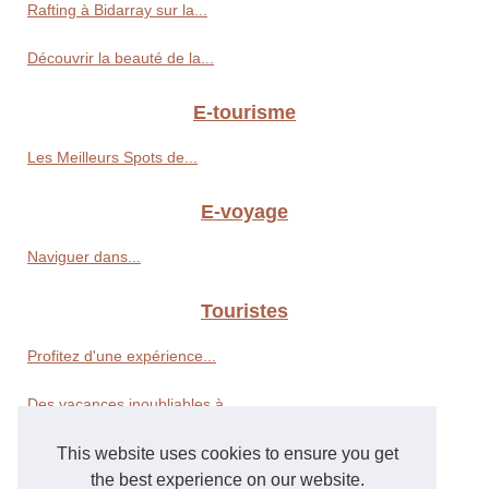
Rafting à Bidarray sur la...
Découvrir la beauté de la...
E-tourisme
Les Meilleurs Spots de...
E-voyage
Naviguer dans...
Touristes
Profitez d'une expérience...
Des vacances inoubliables à...
This website uses cookies to ensure you get
Week-ends
the best experience on our website.